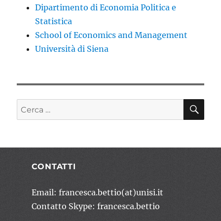
Dipartimento di Economia Politica e
Statistica
School of Economics and Management
Università di Siena
CE
Cerca:
CONTATTI
Email: francesca.bettio(at)unisi.it
Contatto Skype: francesca.bettio