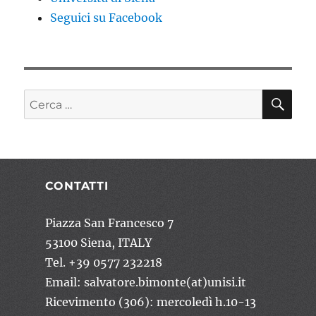
Seguici su Facebook
CE
Cerca:
CONTATTI
Piazza San Francesco 7
53100 Siena, ITALY
Tel. +39 0577 232218
Email: salvatore.bimonte(at)unisi.it
Ricevimento (306): mercoledì h.10-13