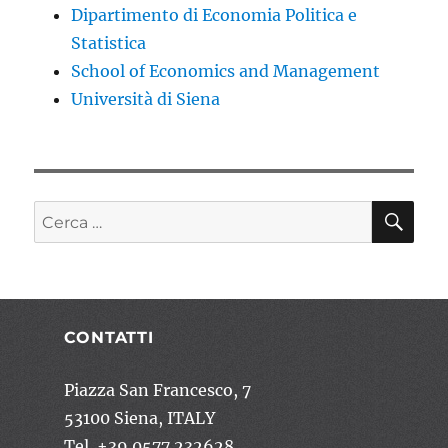
Dipartimento di Economia Politica e
Statistica
School of Economics and Management
Università di Siena
CE
Cerca:
CONTATTI
Piazza San Francesco, 7
53100 Siena, ITALY
Tel. +39 0577 232628