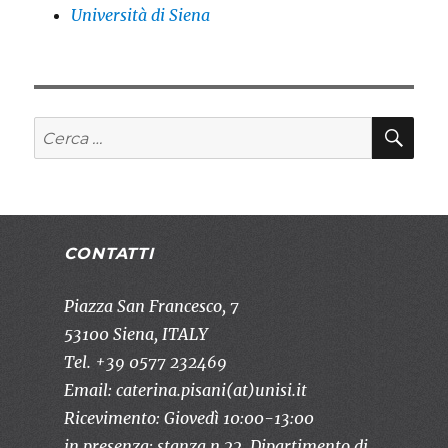
Università di Siena
CE
Cerca:
CONTATTI
Piazza San Francesco, 7
53100 Siena, ITALY
Tel. +39 0577 232469
Email: caterina.pisani(at)unisi.it
Ricevimento: Giovedì 10:00-13:00
in presenza: stanza n.22, Dipartimento di