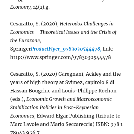
Economy, 14
(1).g.
Cesaratto, S. (2020),
Heterodox Challenges in
Economics – Theoretical Issues and the Crisis of
the Eurozone
,
Springer
ProductFlyer_9783030544478,
link:
http://www.springer.com/9783030544478
Cesaratto, S. (2020)
Garegnani, Ackley and the
years of high theory at Svimez, capitolo 8 di
Hassan Bougrine and Louis-Philippe Rochon
(eds.),
Economic Growth and Macroeconomic
Stabilization Policies in Post-Keynesian
Economic
s,
Edward Elgar Publishing (tribute to
Marc Lavoie and Mario Seccareccia) ISBN
:
978 1
78643 956 7