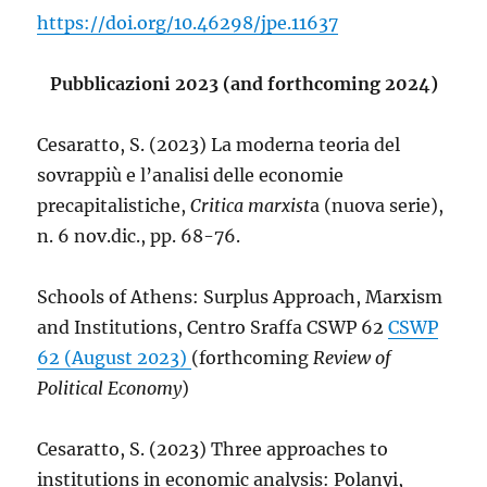
https://doi.org/10.46298/jpe.11637
Pubblicazioni 2023 (and forthcoming 2024)
Cesaratto, S. (2023) La moderna teoria del
sovrappiù e l’analisi delle economie
precapitalistiche,
Critica marxist
a (nuova serie),
n. 6 nov.dic., pp. 68-76.
Schools of Athens: Surplus Approach, Marxism
and Institutions, Centro Sraffa CSWP 62
CSWP
62 (August 2023)
(forthcoming
Review of
Political Economy
)
Cesaratto, S. (2023) Three approaches to
institutions in economic analysis: Polanyi,