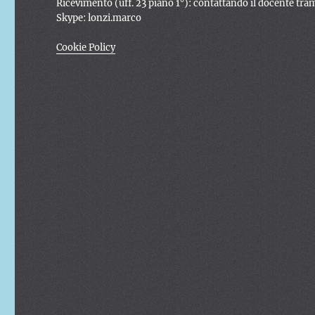
Ricevimento (uff. 23 piano 1°): contattando il docente tra
Skype: lonzi.marco
Cookie Policy