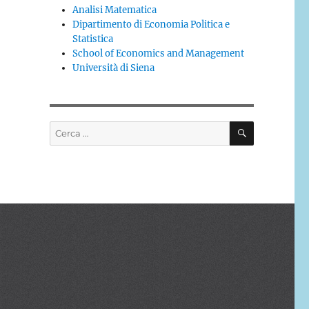
Analisi Matematica
Dipartimento di Economia Politica e
Statistica
School of Economics and Management
Università di Siena
CERCA
Cerca: