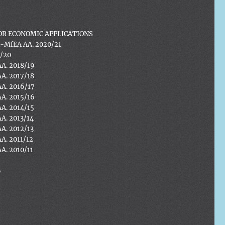
R ECONOMIC APPLICATIONS
A-MfEA AA. 2020/21
9/20
AA. 2018/19
AA. 2017/18
AA. 2016/17
AA. 2015/16
AA. 2014/15
AA. 2013/14
AA. 2012/13
AA. 2011/12
AA. 2010/11
6
5
4
3