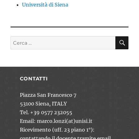
Università di Siena
CE
Cerca:
CONTATTI
Piazza San Francesco 7
53100 Siena, ITALY
Tel. +39 0577 232055
Email: marco.lonzi(at)unisi.it
Ricevimento (uff. 23 piano 1°):
contattando il docente tramite email