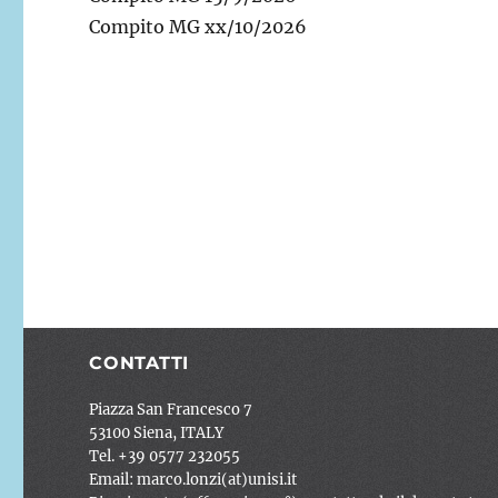
Compito MG xx/10/2026
CONTATTI
Piazza San Francesco 7
53100 Siena, ITALY
Tel. +39 0577 232055
Email: marco.lonzi(at)unisi.it