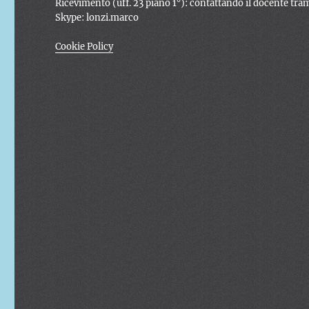
Ricevimento (uff. 23 piano 1°): contattando il docente tra
Skype: lonzi.marco
Cookie Policy