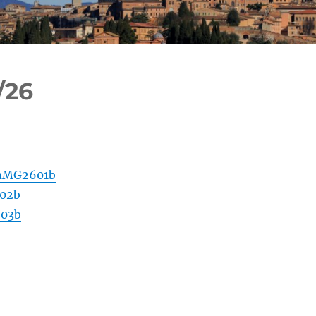
/26
MG2601b
02b
03b