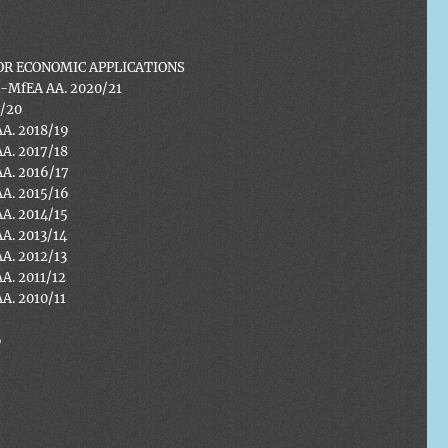
R ECONOMIC APPLICATIONS
A-MfEA AA. 2020/21
9/20
AA. 2018/19
AA. 2017/18
AA. 2016/17
AA. 2015/16
AA. 2014/15
AA. 2013/14
AA. 2012/13
AA. 2011/12
AA. 2010/11
6
5
4
3