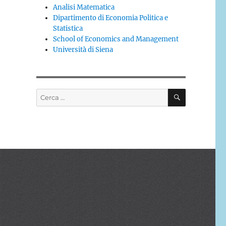
Analisi Matematica
Dipartimento di Economia Politica e
Statistica
School of Economics and Management
Università di Siena
CERCA
Cerca: